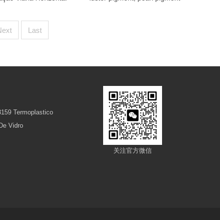
Next
Last
59 Termoplastico
De Vidro
关注官方微信