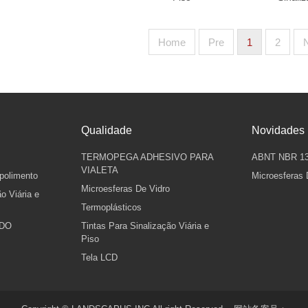
Home
Pre
1
2
Qualidade
Novidades
o
TERMOPEGA ADHESIVO PARA
ABNT NBR 131
VIALETA
 polimento
Microesferas 
Microesferas De Vidro
o Viária e
Termoplásticos
ADO
Tintas Para Sinalização Viária e
Piso
Tela LCD