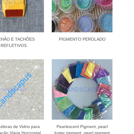
CHÃO E TACHÕES
PIGMENTO PEROLADO
REFLETIVOS
sferas de Vidrio para
Pearlescent Pigment, pearl
ação Viária Horizontal
luster pigment, pearl pigment