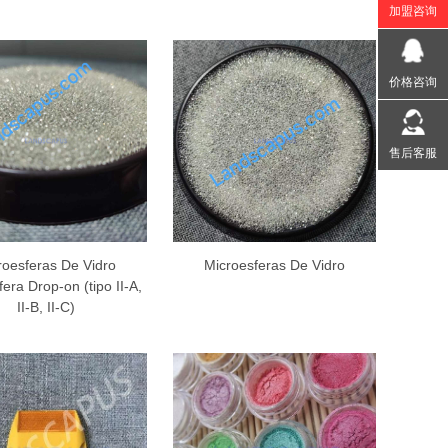
加盟咨询
价格咨询
售后客服
roesferas De Vidro
Microesferas De Vidro
era Drop-on (tipo II-A,
II-B, II-C)